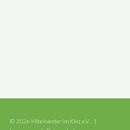
Vollbildanzeige
© 2026 Miteinander im Kiez e.V. |